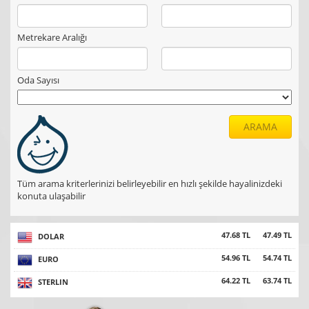
Metrekare Aralığı
Oda Sayısı
ARAMA
Tüm arama kriterlerinizi belirleyebilir en hızlı şekilde hayalinizdeki
konuta ulaşabilir
47.68 TL
47.49 TL
DOLAR
54.96 TL
54.74 TL
EURO
64.22 TL
63.74 TL
STERLIN